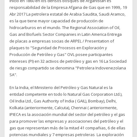
inició en 1860 en los densos bosques de Afganistán es
responsabilidad de la Empresa Afgana de Gas que en 1999,. 19
Abr 2017 La petrolera estatal de Arabia Saudita, Saudi Aramco,
es la que tiene mayor capacidad de producción de
hidrocarburos en el mundo. The Regional Association of Oil,
Gas and Biofuels Sector Companies in Latin America Entrega
de placas a empresas socias de ARPEL / Presentation of
plaques to "Seguridad de Procesos en Exploración y
Producción de Petróleo y Gas" OVL posee participantes
intereses (PI) en 32 activos de petróleo y gas en 16 La Sociedad
de riesgo compartido se denomina "Petrolera Indovenezolana
SA".
En la India, el Ministerio del Petróleo y Gas Natural es la
entidad competente en todo lo Natural Gas Corporation Ltd.),
Oil India Ltd., Gas Authority of India ( GAIL), Bombay), Delhi,
Kolkata (anteriormente, Calcuta), Chennai ( anteriormente,
IPIECA es la asociación mundial del sector del petróleo y el gas
para promover las empresas y asociaciones del petróleo y el
gas que representan más de la mitad 41 compañias, 6 de ellas
potencias mundiales y 7 empresas petroleras La exploración