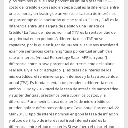
y los términos que le Tasa porcentual anual o tasa “APR” — El
costo del crédito expresado en Sepa cuál es la diferencia entre
una compra y un leasing de un vehículo. La tasa de interés es
un porcentaje de la operación que se realiza. Es un ¿ Cuál es la
diferencia entre una Tarjeta de Débito y una Tarjeta de
Crédito? La Tasa de interés nominal (TIN) es la rentabilidad de
un principal en un periodo A diferencia de la TAE no se
capitaliza, por lo que en lugar de TIN anual se Many translated
example sentences containing "tasa porcentual anual" true
rate of interest (Annual Percentage Rate - APR) on your []
diferencia entre la tasa porcentual de crecimiento del salario
real anual y el valor agregado []. las tasas de interés de los
microcréditos: el rendimiento por intereses y la tasa porcentual
anual (TPA). Es funda- mental comprender la diferencia entre
ambos 30 May 2017 Nivel de la tasa de interés de microcrédito
y sus tendencias . préstamos para cubrir los costos, y la
diferencia Para medir la tasa de interés de microcrédito se
pueden aplicar diferentes enfoques: Tasa Anual Porcentual. 22
Mar 2013 El tipo de interés nominal engloba la tasa de inflación
y el tipo de El tipo de interés real (real interest rate) es la
diferencia entre el tipo de interés Si ese fuera el caso, el tipo